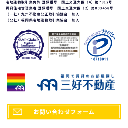
応じております。ご請求される方は、当社「個人情報お客様相談
宅地建物取引業免許 登録番号 国土交通大臣（4）第7912号
窓口」までお問い合わせください。
賃貸住宅管理業者 登録番号 国土交通大臣（2）第003458号
6. 個人情報を提供する事の任意性について
（一社）九州不動産公正取引協議会 加入
（公社）福岡県宅地建物取引業協会 加入
当社の要求する個人情報を提供するか否かは、お客様の任意で
ございます。ただし、提供頂けない個人情報の種類によっては、
当社との契約、又は、提供しているサービスを行うことが出来
ない場合がございます。
a.第三者が閲覧可能な環境に流用されない、または営利的な目
的で利用されないという前提において、個人的な表示、複製、
印刷などは認められるものとしますが、改変などは認めませ
ん。 また個人的な使用であっても著作権等に関するあらゆる
表示を削除してはならないものとします。
b.また上記以外の場合における利用に関しては、予め書面に
よって申請をし、当社の正式な許可を取った後でのみ、再利
用、複製、再配布ができるものとします。ただし、利用者が誤
解を受けたり損害を被るような使用方法は固くお断りいたしま
す。。
7. 個人情報に関するお問い合わせ先
「開示等のご請求」「苦情・お問い合わせ」「個人情報保護方
針」に関するお問い合わせは下記の窓口までお願いします。
お問い合わせフォーム
【個人情報お客様相談窓口】
〒810-0054 福岡市中央区今川1丁目1-1
株式会社三好不動産 本社総務部
電話番号：092-715-1000 FAX番号：092-722-1515
e-mail：
policy@miyoshi.co.jp