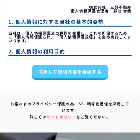
株式会社 三好不動産
個人情報保護管理者 御池 智哉
1. 個人情報に対する当社の基本的姿勢
当社は、個人情報保護法の趣旨を尊重し、これを担保するため
に「個人情報保護方針」「個人情報保護規程」を定め実行してま
いります。
2. 個人情報の利用目的
不動産物件の紹介
同意して送信内容を確認する
不動産物件の調査
お申込の受付と管理
お問い合わせやご質問の受付と回答
お客様にとって有用と思われる情報の提供
お客さまのプライバシー保護の為、SSL暗号化通信を採用して
サービス内容の分析、向上
います。
3. 個人情報の第三者への提供について
詳しくは
サイトポリシー
をご覧ください。
当社は、下記の場合を除いて個人情報を第三者に提供すること
はありません。
ご本人の同意がある場合