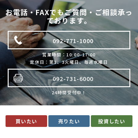
法令に基づく場合
お電話・FAXでもご質問・ご相談承っ
利用目的の範囲内で個人情報の取扱いの全部又は一部を委託
ております。
する場合
人の生命、身体又は財産の保護のために必要で、ご本人の同
意を得ることが難しいとき
092-771-1000
公衆衛生の向上、児童の健全な育成のために必要で、ご本人
の同意を得ることが難しいとき
国や地方公共団体などに協力する場合で、ご本人の同意を得
営業時間：10:00-17:00
ることによって支障を及ぼすおそれがあるとき
定休日：第1、3火曜日、毎週水曜日
合併又は譲渡などの事由による事業の承継に伴って個人情報
を提供する場合で、承継前の利用目的の範囲内で個人情報を
取り扱うとき
092-731-6000
4. 個人情報の外部委託
24時間受付中！
当社は、利用目的の達成に必要な範囲内において、個人情報の取
扱いの全部又は一部を委託する場合があります。委託先の選定に
は厳正な基準を設け、委託先との間で必要な契約を締結し、適切
な管理･監査を行います。
5. 開示等の請求について
買いたい
売りたい
投資したい
当社は、開示対象個人情報の「利用目的の通知」「開示」「訂
正・追加・削除」「利用の停止・消去・提供の拒否」の請求に