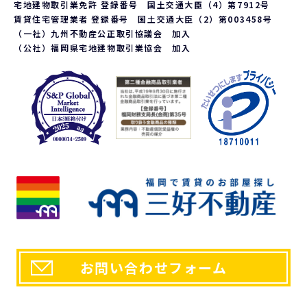
応じております。ご請求される方は、当社「個人情報お客様相談
宅地建物取引業免許 登録番号 国土交通大臣（4）第7912号
窓口」までお問い合わせください。
賃貸住宅管理業者 登録番号 国土交通大臣（2）第003458号
6. 個人情報を提供する事の任意性について
（一社）九州不動産公正取引協議会 加入
（公社）福岡県宅地建物取引業協会 加入
当社の要求する個人情報を提供するか否かは、お客様の任意で
ございます。ただし、提供頂けない個人情報の種類によっては、
当社との契約、又は、提供しているサービスを行うことが出来
ない場合がございます。
a.第三者が閲覧可能な環境に流用されない、または営利的な目
的で利用されないという前提において、個人的な表示、複製、
印刷などは認められるものとしますが、改変などは認めませ
ん。 また個人的な使用であっても著作権等に関するあらゆる
表示を削除してはならないものとします。
b.また上記以外の場合における利用に関しては、予め書面に
よって申請をし、当社の正式な許可を取った後でのみ、再利
用、複製、再配布ができるものとします。ただし、利用者が誤
解を受けたり損害を被るような使用方法は固くお断りいたしま
す。。
7. 個人情報に関するお問い合わせ先
「開示等のご請求」「苦情・お問い合わせ」「個人情報保護方
針」に関するお問い合わせは下記の窓口までお願いします。
お問い合わせフォーム
【個人情報お客様相談窓口】
〒810-0054 福岡市中央区今川1丁目1-1
株式会社三好不動産 本社総務部
電話番号：092-715-1000 FAX番号：092-722-1515
e-mail：
policy@miyoshi.co.jp