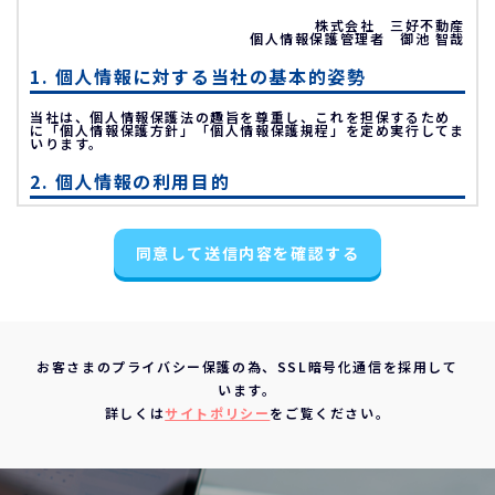
株式会社 三好不動産
個人情報保護管理者 御池 智哉
1. 個人情報に対する当社の基本的姿勢
当社は、個人情報保護法の趣旨を尊重し、これを担保するため
に「個人情報保護方針」「個人情報保護規程」を定め実行してま
いります。
2. 個人情報の利用目的
不動産物件の紹介
同意して送信内容を確認する
不動産物件の調査
お申込の受付と管理
お問い合わせやご質問の受付と回答
お客様にとって有用と思われる情報の提供
お客さまのプライバシー保護の為、SSL暗号化通信を採用して
サービス内容の分析、向上
います。
3. 個人情報の第三者への提供について
詳しくは
サイトポリシー
をご覧ください。
当社は、下記の場合を除いて個人情報を第三者に提供すること
はありません。
ご本人の同意がある場合