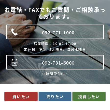
法令に基づく場合
お電話・FAXでもご質問・ご相談承っ
利用目的の範囲内で個人情報の取扱いの全部又は一部を委託
ております。
する場合
人の生命、身体又は財産の保護のために必要で、ご本人の同
意を得ることが難しいとき
092-771-1000
公衆衛生の向上、児童の健全な育成のために必要で、ご本人
の同意を得ることが難しいとき
国や地方公共団体などに協力する場合で、ご本人の同意を得
営業時間：10:00-17:00
ることによって支障を及ぼすおそれがあるとき
定休日：第1、3火曜日、毎週水曜日
合併又は譲渡などの事由による事業の承継に伴って個人情報
を提供する場合で、承継前の利用目的の範囲内で個人情報を
取り扱うとき
092-731-6000
4. 個人情報の外部委託
24時間受付中！
当社は、利用目的の達成に必要な範囲内において、個人情報の取
扱いの全部又は一部を委託する場合があります。委託先の選定に
は厳正な基準を設け、委託先との間で必要な契約を締結し、適切
な管理･監査を行います。
5. 開示等の請求について
買いたい
売りたい
投資したい
当社は、開示対象個人情報の「利用目的の通知」「開示」「訂
正・追加・削除」「利用の停止・消去・提供の拒否」の請求に