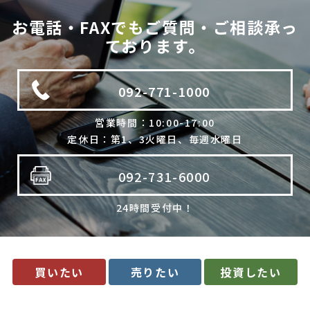
法令に基づく場合
お電話・FAXでもご質問・ご相談承っ
利用目的の範囲内で個人情報の取扱いの全部又は一部を委託
ております。
する場合
人の生命、身体又は財産の保護のために必要で、ご本人の同
意を得ることが難しいとき
092-771-1000
公衆衛生の向上、児童の健全な育成のために必要で、ご本人
の同意を得ることが難しいとき
国や地方公共団体などに協力する場合で、ご本人の同意を得
営業時間：10:00-17:00
ることによって支障を及ぼすおそれがあるとき
定休日：第1、3火曜日、毎週水曜日
合併又は譲渡などの事由による事業の承継に伴って個人情報
を提供する場合で、承継前の利用目的の範囲内で個人情報を
取り扱うとき
092-731-6000
4. 個人情報の外部委託
24時間受付中！
当社は、利用目的の達成に必要な範囲内において、個人情報の取
扱いの全部又は一部を委託する場合があります。委託先の選定に
は厳正な基準を設け、委託先との間で必要な契約を締結し、適切
な管理･監査を行います。
5. 開示等の請求について
買いたい
売りたい
投資したい
当社は、開示対象個人情報の「利用目的の通知」「開示」「訂
正・追加・削除」「利用の停止・消去・提供の拒否」の請求に