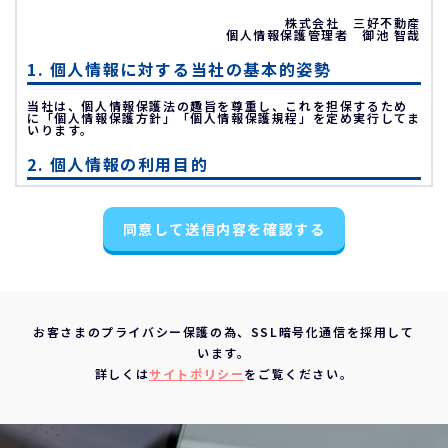
株式会社 三好不動産
個人情報保護管理者 御池 智哉
1. 個人情報に対する当社の基本的姿勢
当社は、個人情報保護法の趣旨を尊重し、これを担保するため
に「個人情報保護方針」「個人情報保護規程」を定め実行してま
いります。
2. 個人情報の利用目的
不動産物件の紹介
同意して送信内容を確認する
不動産物件の調査
お申込の受付と管理
お問い合わせやご質問の受付と回答
お客様にとって有用と思われる情報の提供
お客さまのプライバシー保護の為、SSL暗号化通信を採用して
サービス内容の分析、向上
います。
3. 個人情報の第三者への提供について
詳しくは
サイトポリシー
をご覧ください。
当社は、下記の場合を除いて個人情報を第三者に提供すること
はありません。
ご本人の同意がある場合