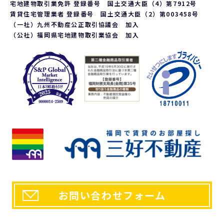
応じております。ご請求される方は、当社「個人情報お客様相談
宅地建物取引業免許 登録番号 国土交通大臣（4）第7912号
窓口」までお問い合わせください。
賃貸住宅管理業者 登録番号 国土交通大臣（2）第003458号
6. 個人情報を提供する事の任意性について
（一社）九州不動産公正取引協議会 加入
（公社）福岡県宅地建物取引業協会 加入
当社の要求する個人情報を提供するか否かは、お客様の任意で
ございます。ただし、提供頂けない個人情報の種類によっては、
当社との契約、又は、提供しているサービスを行うことが出来
ない場合がございます。
a.第三者が閲覧可能な環境に流用されない、または営利的な目
的で利用されないという前提において、個人的な表示、複製、
印刷などは認められるものとしますが、改変などは認めませ
ん。 また個人的な使用であっても著作権等に関するあらゆる
表示を削除してはならないものとします。
b.また上記以外の場合における利用に関しては、予め書面に
よって申請をし、当社の正式な許可を取った後でのみ、再利
用、複製、再配布ができるものとします。ただし、利用者が誤
解を受けたり損害を被るような使用方法は固くお断りいたしま
す。。
7. 個人情報に関するお問い合わせ先
「開示等のご請求」「苦情・お問い合わせ」「個人情報保護方
針」に関するお問い合わせは下記の窓口までお願いします。
お問い合わせフォーム
【個人情報お客様相談窓口】
〒810-0054 福岡市中央区今川1丁目1-1
株式会社三好不動産 本社総務部
電話番号：092-715-1000 FAX番号：092-722-1515
e-mail：
policy@miyoshi.co.jp