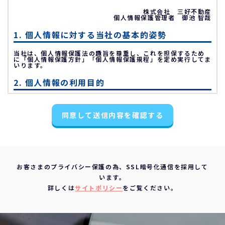
株式会社 三好不動産
個人情報保護管理者 御池 智哉
1. 個人情報に対する当社の基本的姿勢
当社は、個人情報保護法の趣旨を尊重し、これを担保するため
に「個人情報保護方針」「個人情報保護規程」を定め実行してま
いります。
2. 個人情報の利用目的
不動産物件の紹介
同意して送信内容を確認する
不動産物件の調査
お申込の受付と管理
お問い合わせやご質問の受付と回答
お客様にとって有用と思われる情報の提供
お客さまのプライバシー保護の為、SSL暗号化通信を採用して
サービス内容の分析、向上
います。
3. 個人情報の第三者への提供について
詳しくは
サイトポリシー
をご覧ください。
当社は、下記の場合を除いて個人情報を第三者に提供すること
はありません。
ご本人の同意がある場合