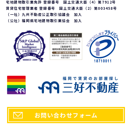
応じております。ご請求される方は、当社「個人情報お客様相談
宅地建物取引業免許 登録番号 国土交通大臣（4）第7912号
窓口」までお問い合わせください。
賃貸住宅管理業者 登録番号 国土交通大臣（2）第003458号
6. 個人情報を提供する事の任意性について
（一社）九州不動産公正取引協議会 加入
（公社）福岡県宅地建物取引業協会 加入
当社の要求する個人情報を提供するか否かは、お客様の任意で
ございます。ただし、提供頂けない個人情報の種類によっては、
当社との契約、又は、提供しているサービスを行うことが出来
ない場合がございます。
a.第三者が閲覧可能な環境に流用されない、または営利的な目
的で利用されないという前提において、個人的な表示、複製、
印刷などは認められるものとしますが、改変などは認めませ
ん。 また個人的な使用であっても著作権等に関するあらゆる
表示を削除してはならないものとします。
b.また上記以外の場合における利用に関しては、予め書面に
よって申請をし、当社の正式な許可を取った後でのみ、再利
用、複製、再配布ができるものとします。ただし、利用者が誤
解を受けたり損害を被るような使用方法は固くお断りいたしま
す。。
7. 個人情報に関するお問い合わせ先
「開示等のご請求」「苦情・お問い合わせ」「個人情報保護方
針」に関するお問い合わせは下記の窓口までお願いします。
お問い合わせフォーム
【個人情報お客様相談窓口】
〒810-0054 福岡市中央区今川1丁目1-1
株式会社三好不動産 本社総務部
電話番号：092-715-1000 FAX番号：092-722-1515
e-mail：
policy@miyoshi.co.jp