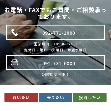
法令に基づく場合
お電話・FAXでもご質問・ご相談承っ
利用目的の範囲内で個人情報の取扱いの全部又は一部を委託
ております。
する場合
人の生命、身体又は財産の保護のために必要で、ご本人の同
意を得ることが難しいとき
092-771-1000
公衆衛生の向上、児童の健全な育成のために必要で、ご本人
の同意を得ることが難しいとき
国や地方公共団体などに協力する場合で、ご本人の同意を得
営業時間：10:00-17:00
ることによって支障を及ぼすおそれがあるとき
定休日：第1、3火曜日、毎週水曜日
合併又は譲渡などの事由による事業の承継に伴って個人情報
を提供する場合で、承継前の利用目的の範囲内で個人情報を
取り扱うとき
092-731-6000
4. 個人情報の外部委託
24時間受付中！
当社は、利用目的の達成に必要な範囲内において、個人情報の取
扱いの全部又は一部を委託する場合があります。委託先の選定に
は厳正な基準を設け、委託先との間で必要な契約を締結し、適切
な管理･監査を行います。
5. 開示等の請求について
買いたい
売りたい
投資したい
当社は、開示対象個人情報の「利用目的の通知」「開示」「訂
正・追加・削除」「利用の停止・消去・提供の拒否」の請求に