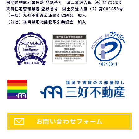
応じております。ご請求される方は、当社「個人情報お客様相談
宅地建物取引業免許 登録番号 国土交通大臣（4）第7912号
窓口」までお問い合わせください。
賃貸住宅管理業者 登録番号 国土交通大臣（2）第003458号
6. 個人情報を提供する事の任意性について
（一社）九州不動産公正取引協議会 加入
（公社）福岡県宅地建物取引業協会 加入
当社の要求する個人情報を提供するか否かは、お客様の任意で
ございます。ただし、提供頂けない個人情報の種類によっては、
当社との契約、又は、提供しているサービスを行うことが出来
ない場合がございます。
a.第三者が閲覧可能な環境に流用されない、または営利的な目
的で利用されないという前提において、個人的な表示、複製、
印刷などは認められるものとしますが、改変などは認めませ
ん。 また個人的な使用であっても著作権等に関するあらゆる
表示を削除してはならないものとします。
b.また上記以外の場合における利用に関しては、予め書面に
よって申請をし、当社の正式な許可を取った後でのみ、再利
用、複製、再配布ができるものとします。ただし、利用者が誤
解を受けたり損害を被るような使用方法は固くお断りいたしま
す。。
7. 個人情報に関するお問い合わせ先
「開示等のご請求」「苦情・お問い合わせ」「個人情報保護方
針」に関するお問い合わせは下記の窓口までお願いします。
お問い合わせフォーム
【個人情報お客様相談窓口】
〒810-0054 福岡市中央区今川1丁目1-1
株式会社三好不動産 本社総務部
電話番号：092-715-1000 FAX番号：092-722-1515
e-mail：
policy@miyoshi.co.jp