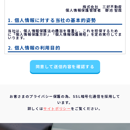
株式会社 三好不動産
個人情報保護管理者 御池 智哉
1. 個人情報に対する当社の基本的姿勢
当社は、個人情報保護法の趣旨を尊重し、これを担保するため
に「個人情報保護方針」「個人情報保護規程」を定め実行してま
いります。
2. 個人情報の利用目的
不動産物件の紹介
同意して送信内容を確認する
不動産物件の調査
お申込の受付と管理
お問い合わせやご質問の受付と回答
お客様にとって有用と思われる情報の提供
お客さまのプライバシー保護の為、SSL暗号化通信を採用して
サービス内容の分析、向上
います。
3. 個人情報の第三者への提供について
詳しくは
サイトポリシー
をご覧ください。
当社は、下記の場合を除いて個人情報を第三者に提供すること
はありません。
ご本人の同意がある場合