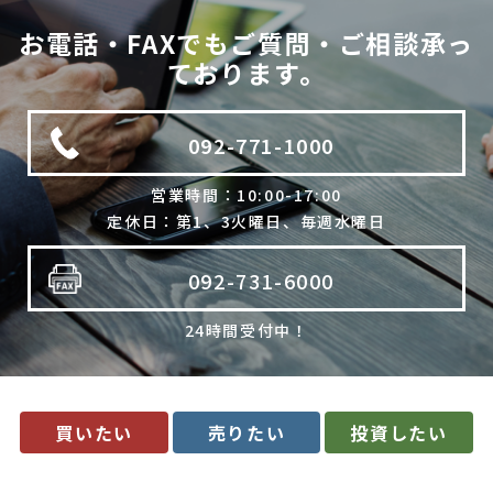
法令に基づく場合
お電話・FAXでもご質問・ご相談承っ
利用目的の範囲内で個人情報の取扱いの全部又は一部を委託
ております。
する場合
人の生命、身体又は財産の保護のために必要で、ご本人の同
意を得ることが難しいとき
092-771-1000
公衆衛生の向上、児童の健全な育成のために必要で、ご本人
の同意を得ることが難しいとき
国や地方公共団体などに協力する場合で、ご本人の同意を得
営業時間：10:00-17:00
ることによって支障を及ぼすおそれがあるとき
定休日：第1、3火曜日、毎週水曜日
合併又は譲渡などの事由による事業の承継に伴って個人情報
を提供する場合で、承継前の利用目的の範囲内で個人情報を
取り扱うとき
092-731-6000
4. 個人情報の外部委託
24時間受付中！
当社は、利用目的の達成に必要な範囲内において、個人情報の取
扱いの全部又は一部を委託する場合があります。委託先の選定に
は厳正な基準を設け、委託先との間で必要な契約を締結し、適切
な管理･監査を行います。
5. 開示等の請求について
買いたい
売りたい
投資したい
当社は、開示対象個人情報の「利用目的の通知」「開示」「訂
正・追加・削除」「利用の停止・消去・提供の拒否」の請求に