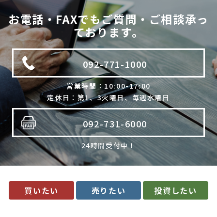
法令に基づく場合
お電話・FAXでもご質問・ご相談承っ
利用目的の範囲内で個人情報の取扱いの全部又は一部を委託
ております。
する場合
人の生命、身体又は財産の保護のために必要で、ご本人の同
意を得ることが難しいとき
092-771-1000
公衆衛生の向上、児童の健全な育成のために必要で、ご本人
の同意を得ることが難しいとき
国や地方公共団体などに協力する場合で、ご本人の同意を得
営業時間：10:00-17:00
ることによって支障を及ぼすおそれがあるとき
定休日：第1、3火曜日、毎週水曜日
合併又は譲渡などの事由による事業の承継に伴って個人情報
を提供する場合で、承継前の利用目的の範囲内で個人情報を
取り扱うとき
092-731-6000
4. 個人情報の外部委託
24時間受付中！
当社は、利用目的の達成に必要な範囲内において、個人情報の取
扱いの全部又は一部を委託する場合があります。委託先の選定に
は厳正な基準を設け、委託先との間で必要な契約を締結し、適切
な管理･監査を行います。
5. 開示等の請求について
買いたい
売りたい
投資したい
当社は、開示対象個人情報の「利用目的の通知」「開示」「訂
正・追加・削除」「利用の停止・消去・提供の拒否」の請求に