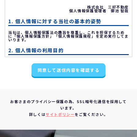
株式会社 三好不動産
個人情報保護管理者 御池 智哉
1. 個人情報に対する当社の基本的姿勢
当社は、個人情報保護法の趣旨を尊重し、これを担保するため
に「個人情報保護方針」「個人情報保護規程」を定め実行してま
いります。
2. 個人情報の利用目的
不動産物件の紹介
同意して送信内容を確認する
不動産物件の調査
お申込の受付と管理
お問い合わせやご質問の受付と回答
お客様にとって有用と思われる情報の提供
お客さまのプライバシー保護の為、SSL暗号化通信を採用して
サービス内容の分析、向上
います。
3. 個人情報の第三者への提供について
詳しくは
サイトポリシー
をご覧ください。
当社は、下記の場合を除いて個人情報を第三者に提供すること
はありません。
ご本人の同意がある場合