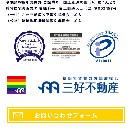
応じております。ご請求される方は、当社「個人情報お客様相談
宅地建物取引業免許 登録番号 国土交通大臣（4）第7912号
窓口」までお問い合わせください。
賃貸住宅管理業者 登録番号 国土交通大臣（2）第003458号
6. 個人情報を提供する事の任意性について
（一社）九州不動産公正取引協議会 加入
（公社）福岡県宅地建物取引業協会 加入
当社の要求する個人情報を提供するか否かは、お客様の任意で
ございます。ただし、提供頂けない個人情報の種類によっては、
当社との契約、又は、提供しているサービスを行うことが出来
ない場合がございます。
a.第三者が閲覧可能な環境に流用されない、または営利的な目
的で利用されないという前提において、個人的な表示、複製、
印刷などは認められるものとしますが、改変などは認めませ
ん。 また個人的な使用であっても著作権等に関するあらゆる
表示を削除してはならないものとします。
b.また上記以外の場合における利用に関しては、予め書面に
よって申請をし、当社の正式な許可を取った後でのみ、再利
用、複製、再配布ができるものとします。ただし、利用者が誤
解を受けたり損害を被るような使用方法は固くお断りいたしま
す。。
7. 個人情報に関するお問い合わせ先
「開示等のご請求」「苦情・お問い合わせ」「個人情報保護方
針」に関するお問い合わせは下記の窓口までお願いします。
お問い合わせフォーム
【個人情報お客様相談窓口】
〒810-0054 福岡市中央区今川1丁目1-1
株式会社三好不動産 本社総務部
電話番号：092-715-1000 FAX番号：092-722-1515
e-mail：
policy@miyoshi.co.jp