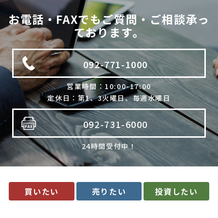
法令に基づく場合
お電話・FAXでもご質問・ご相談承っ
利用目的の範囲内で個人情報の取扱いの全部又は一部を委託
ております。
する場合
人の生命、身体又は財産の保護のために必要で、ご本人の同
意を得ることが難しいとき
092-771-1000
公衆衛生の向上、児童の健全な育成のために必要で、ご本人
の同意を得ることが難しいとき
国や地方公共団体などに協力する場合で、ご本人の同意を得
営業時間：10:00-17:00
ることによって支障を及ぼすおそれがあるとき
定休日：第1、3火曜日、毎週水曜日
合併又は譲渡などの事由による事業の承継に伴って個人情報
を提供する場合で、承継前の利用目的の範囲内で個人情報を
取り扱うとき
092-731-6000
4. 個人情報の外部委託
24時間受付中！
当社は、利用目的の達成に必要な範囲内において、個人情報の取
扱いの全部又は一部を委託する場合があります。委託先の選定に
は厳正な基準を設け、委託先との間で必要な契約を締結し、適切
な管理･監査を行います。
5. 開示等の請求について
買いたい
売りたい
投資したい
当社は、開示対象個人情報の「利用目的の通知」「開示」「訂
正・追加・削除」「利用の停止・消去・提供の拒否」の請求に