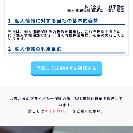
株式会社 三好不動産
個人情報保護管理者 御池 智哉
1. 個人情報に対する当社の基本的姿勢
当社は、個人情報保護法の趣旨を尊重し、これを担保するため
に「個人情報保護方針」「個人情報保護規程」を定め実行してま
いります。
2. 個人情報の利用目的
不動産物件の紹介
同意して送信内容を確認する
不動産物件の調査
お申込の受付と管理
お問い合わせやご質問の受付と回答
お客様にとって有用と思われる情報の提供
お客さまのプライバシー保護の為、SSL暗号化通信を採用して
サービス内容の分析、向上
います。
3. 個人情報の第三者への提供について
詳しくは
サイトポリシー
をご覧ください。
当社は、下記の場合を除いて個人情報を第三者に提供すること
はありません。
ご本人の同意がある場合