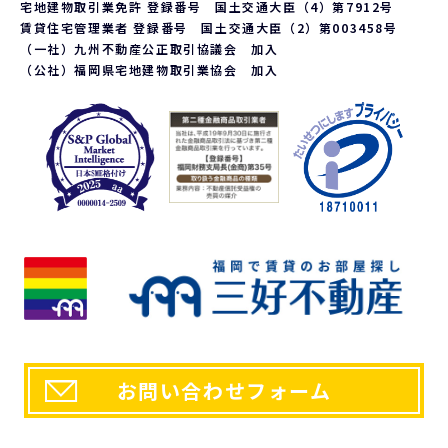
応じております。ご請求される方は、当社「個人情報お客様相談
宅地建物取引業免許 登録番号 国土交通大臣（4）第7912号
窓口」までお問い合わせください。
賃貸住宅管理業者 登録番号 国土交通大臣（2）第003458号
6. 個人情報を提供する事の任意性について
（一社）九州不動産公正取引協議会 加入
（公社）福岡県宅地建物取引業協会 加入
当社の要求する個人情報を提供するか否かは、お客様の任意で
ございます。ただし、提供頂けない個人情報の種類によっては、
当社との契約、又は、提供しているサービスを行うことが出来
ない場合がございます。
a.第三者が閲覧可能な環境に流用されない、または営利的な目
的で利用されないという前提において、個人的な表示、複製、
印刷などは認められるものとしますが、改変などは認めませ
ん。 また個人的な使用であっても著作権等に関するあらゆる
表示を削除してはならないものとします。
b.また上記以外の場合における利用に関しては、予め書面に
よって申請をし、当社の正式な許可を取った後でのみ、再利
用、複製、再配布ができるものとします。ただし、利用者が誤
解を受けたり損害を被るような使用方法は固くお断りいたしま
す。。
7. 個人情報に関するお問い合わせ先
「開示等のご請求」「苦情・お問い合わせ」「個人情報保護方
針」に関するお問い合わせは下記の窓口までお願いします。
お問い合わせフォーム
【個人情報お客様相談窓口】
〒810-0054 福岡市中央区今川1丁目1-1
株式会社三好不動産 本社総務部
電話番号：092-715-1000 FAX番号：092-722-1515
e-mail：
policy@miyoshi.co.jp