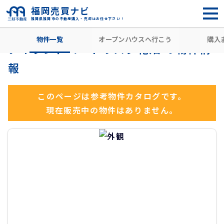
福岡売買ナビ
福岡県福岡市の不動産購入・売却はお任せ下さい！
HOME
住所から探す
福岡市南区
花畑
高宮駅
アイ
物件一覧
オープンハウスへ行こう
購入
アイランドコートリスタ花畑 の物件情
報
このページは参考物件カタログです。
現在販売中の物件はありません。