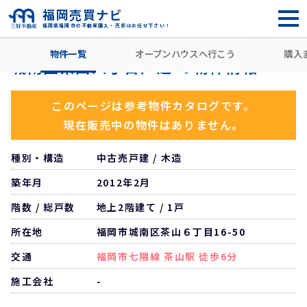
福岡売買ナビ
福岡県福岡市の不動産購入・売却はお任せ下さい！
HOME
住所から探す
福岡市城南区
茶山
茶山駅
城
物件一覧
オープンハウスへ行こう
購入
城南区茶山六丁目戸建 の物件情報
このページは参考物件カタログです。
現在販売中の物件はありません。
種別・構造
中古売戸建 / 木造
築年月
2012年2月
階数 / 総戸数
地上2階建て / 1戸
所在地
福岡市城南区茶山６丁目16-50
交通
福岡市七隈線 茶山駅 徒歩6分
施工会社
-