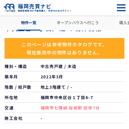
福岡売買ナビ
福岡県福岡市の不動産購入・売却はお任せ下さい！
HOME
住所から探す
福岡市中央区
谷
六本松駅
中
物件一覧
オープンハウスへ行こう
購入
中央区谷一丁目戸建 の物件情報
このページは参考物件カタログです。
現在販売中の物件はありません。
種別・構造
中古売戸建 / 木造
築年月
2022年3月
階数 / 総戸数
地上3階建て / -
所在地
福岡市中央区谷１丁目6-7
交通
福岡市七隈線 桜坂駅 徒歩7分
施工会社
-