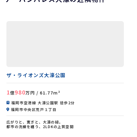
ザ・ライオンズ大濠公園
1
980
億
万円
/ 61.77m²
福岡市空港線 大濠公園駅 徒歩2分
福岡市中央区荒戸１丁目
広がりと、寛ぎと、大濠の緑。
都市の洗練を纏う、2LDKの上質空間