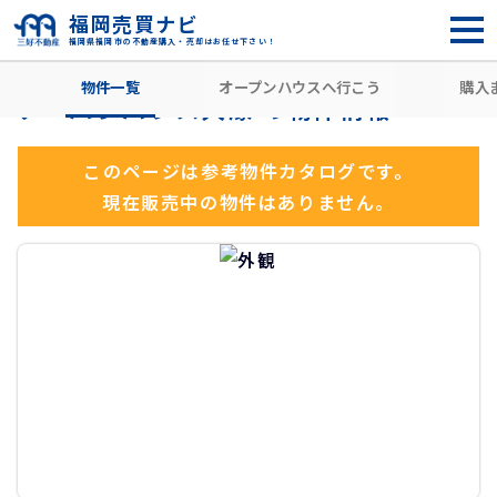
福岡売買ナビ
福岡県福岡市の不動産購入・売却はお任せ下さい！
HOME
住所から探す
福岡市中央区
荒戸
大濠公園駅
物件一覧
オープンハウスへ行こう
購入
アーバンパレス大濠 の物件情報
このページは参考物件カタログです。
現在販売中の物件はありません。