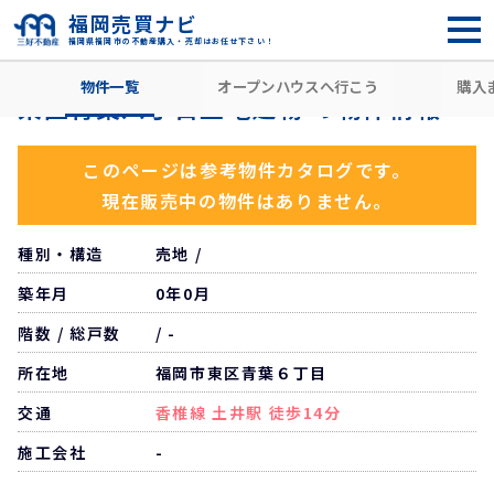
福岡売買ナビ
福岡県福岡市の不動産購入・売却はお任せ下さい！
HOME
住所から探す
福岡市東区
青葉
土井駅
東区
物件一覧
オープンハウスへ行こう
購入
東区青葉六丁目土地建物 の物件情報
このページは参考物件カタログです。
現在販売中の物件はありません。
種別・構造
売地 /
築年月
0年0月
階数 / 総戸数
/ -
所在地
福岡市東区青葉６丁目
交通
香椎線 土井駅 徒歩14分
施工会社
-