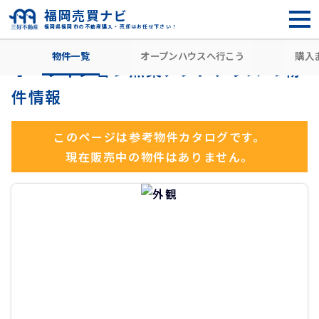
福岡売買ナビ
福岡県福岡市の不動産購入・売却はお任せ下さい！
HOME
住所から探す
福岡市東区
香椎照葉
西鉄香椎駅
物件一覧
オープンハウスへ行こう
購入
オーヴィジョン照葉アクアテラス の物
件情報
このページは参考物件カタログです。
現在販売中の物件はありません。