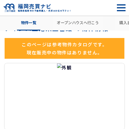
福岡売買ナビ
福岡県福岡市の不動産購入・売却はお任せ下さい！
HOME
住所から探す
糟屋郡志免町
別府北
福岡空港駅
物件一覧
オープンハウスへ行こう
購入
アネシス空港東五番館 の物件情報
このページは参考物件カタログです。
現在販売中の物件はありません。