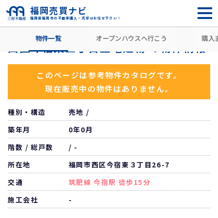
福岡売買ナビ
福岡県福岡市の不動産購入・売却はお任せ下さい！
HOME
住所から探す
福岡市西区
今宿東
今宿駅
西
物件一覧
オープンハウスへ行こう
購入
西区今宿東三丁目土地建物 の物件情報
このページは参考物件カタログです。
現在販売中の物件はありません。
種別・構造
売地 /
築年月
0年0月
階数 / 総戸数
/ -
所在地
福岡市西区今宿東３丁目26-7
交通
筑肥線 今宿駅 徒歩15分
施工会社
-