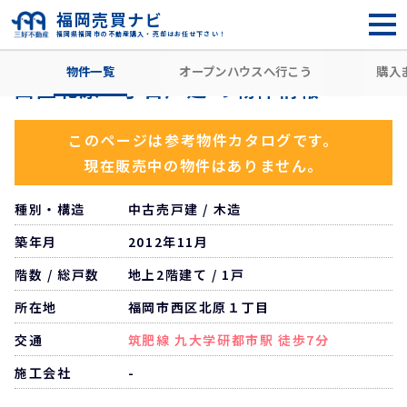
福岡売買ナビ
福岡県福岡市の不動産購入・売却はお任せ下さい！
HOME
住所から探す
福岡市西区
北原
九大学研都市駅
物件一覧
オープンハウスへ行こう
購入
西区北原一丁目戸建 の物件情報
このページは参考物件カタログです。
現在販売中の物件はありません。
種別・構造
中古売戸建 / 木造
築年月
2012年11月
階数 / 総戸数
地上2階建て / 1戸
所在地
福岡市西区北原１丁目
交通
筑肥線 九大学研都市駅 徒歩7分
施工会社
-