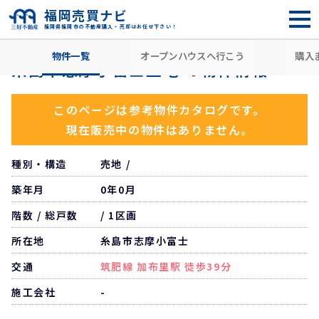
福岡売買ナビ
福岡県福岡市の不動産購入・売却はお任せ下さい！
HOME
住所から探す
糸島市
志摩小富士
加布里駅
物件一覧
オープンハウスへ行こう
購入
糸島市志摩小富士土地 の物件情報
このページは参考物件カタログです。
現在販売中の物件はありません。
種別・構造
売地 /
築年月
0年0月
階数 / 総戸数
/ 1区画
所在地
糸島市志摩小富士
交通
筑肥線 加布里駅 徒歩39分
施工会社
-