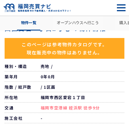
福岡売買ナビ
福岡県福岡市の不動産購入・売却はお任せ下さい！
HOME
住所から探す
福岡市西区
愛宕
姪浜駅
西区
物件一覧
オープンハウスへ行こう
購入
西区愛宕一丁目2号地 の物件情報
このページは参考物件カタログです。
現在販売中の物件はありません。
種別・構造
売地 /
築年月
0年0月
階数 / 総戸数
/ 1区画
所在地
福岡市西区愛宕１丁目
交通
福岡市空港線 姪浜駅 徒歩9分
施工会社
-