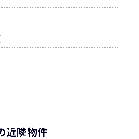
分
分
の近隣物件