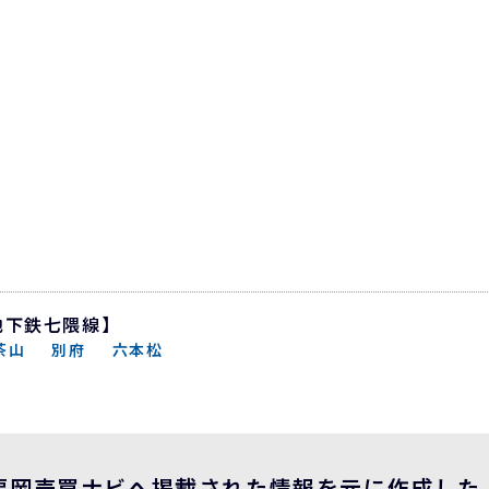
地下鉄七隈線】
茶山
別府
六本松
福岡売買ナビへ掲載された情報を元に作成した