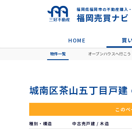
福岡県福岡市の不動産購入
福岡売買ナビ
HOME
買
物件一覧
オープンハウスへ行こう
HOME
住所から探す
福岡市城南区
城南区茶山五丁目戸建
このペ
種別・構造
中古売戸建 / 木造