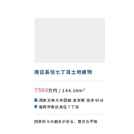
南区長住七丁目土地建物
7500
万円
/ 144.24m²
西鉄天神大牟田線 高宮駅 徒歩43分
福岡市南区長住７丁目
四季折々の庭木が彩る、贅沢な平穏