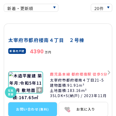
太宰府市都府楼南４丁目 ２号棟
4390
新築売戸建
万円
鹿児島本線 都府楼南駅 徒歩5分
太宰府市都府楼南４丁目21-5
建物面積:
91.91m²
土地面積:
183.16m²
写真
豊富
3SLDK+S(納戸)
/ 2023年11月
お問い合わせ
お気に入り
(無料)