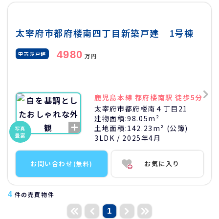
太宰府市都府楼南四丁目新築戸建 1号棟
4980
中古売戸建
万円
鹿児島本線 都府楼南駅 徒歩5分
太宰府市都府楼南４丁目21
建物面積:
98.05m²
土地面積:
142.23m² (公簿)
写真
豊富
3LDK
/ 2025年4月
お問い合わせ
お気に入り
(無料)
4
件の売買物件
1