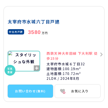
太宰府市水城六丁目戸建
3580
中古売戸建
万円
西鉄天神大牟田線 下大利駅 徒
歩25分
太宰府市水城６丁目32
建物面積:
100.19m²
写真
豊富
土地面積:
170.72m²
2LDK
/ 2024年8月
お問い合わせ
お気に入り
(無料)