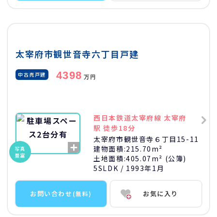
太宰府市観世音寺六丁目戸建
4398
中古売戸建
万円
西日本鉄道太宰府線 太宰府
駅 徒歩18分
太宰府市観世音寺６丁目15-11
建物面積:
215.70m²
写真
豊富
土地面積:
405.07m² (公簿)
5SLDK
/ 1993年1月
お問い合わせ
お気に入り
(無料)