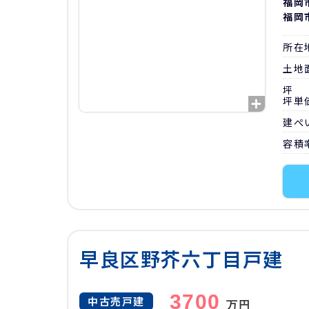
福岡
福岡
所在
土地
坪
坪単
建ぺ
容積
早良区野芥六丁目戸建
3700
中古売戸建
万円