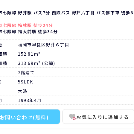
市七隈線 野芥駅 バス7分 西鉄バス 野芥六丁目 バス停下車 徒歩6
市七隈線 梅林駅 徒歩24分
市七隈線 福大前駅 徒歩34分
地
福岡市早良区野芥６丁目
面積
152.81m²
面積
313.69m² (公簿)
2階建て
り
5SLDK
木造
月
1993年4月
お問い合わせ
(無料)
お気に入りに追加する