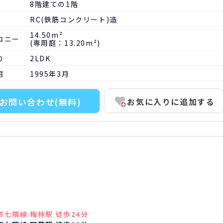
8階建ての1階
RC(鉄筋コンクリート)造
14.50m²
コニー
(専用庭：13.20m²)
り
2LDK
月
1995年3月
お問い合わせ
(無料)
お気に入りに追加する
市七隈線 梅林駅 徒歩24分