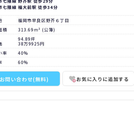
市七隈線 野芥駅 徒歩29分
市七隈線 福大前駅 徒歩34分
地
福岡市早良区野芥６丁目
面積
313.69m² (公簿)
94.89坪
価
38万9925円
い率
40%
率
60%
お問い合わせ
(無料)
お気に入りに追加する