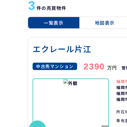
3
件の売買物件
一覧表示
地図表示
エクレール片江
2390
中古売マンション
管
万円
福岡
福岡
福岡
福岡
所在
専有