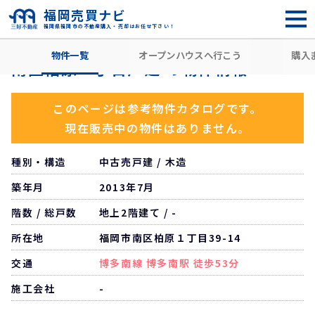
福岡売買ナビ
福岡県福岡市の不動産購入・売却はお任せ下さい！
HOME
住所から探す
福岡市南区
柏原
博多南駅
南
物件一覧
オープンハウスへ行こう
購入
南区柏原一丁目戸建 の物件情報
このページは参考物件カタログです。
現在販売中の物件はありません。
種別・構造
中古売戸建 / 木造
築年月
2013年7月
階数 / 総戸数
地上2階建て / -
所在地
福岡市南区柏原１丁目39-14
交通
博多南線 博多南駅 徒歩53分
施工会社
-