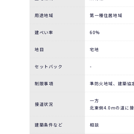
用途地域
第一種住居地域
建ぺい率
60%
地目
宅地
セットバック
-
制限事項
準防火地域、建築協
一方
接道状況
北東側4.0mの道に接道
建築条件など
相談