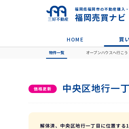
福岡県福岡市の不動産購入
福岡売買ナビ
HOME
買
物件一覧
オープンハウスへ行こう
HOME
住所から探す
福岡市中央区
中央区地行一丁
価格更新
解体済、中央区地行一丁目に位置する1