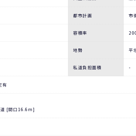
都市計画
市
容積率
20
地勢
平
私道負担面積
-
定有
 [間口16.6m]