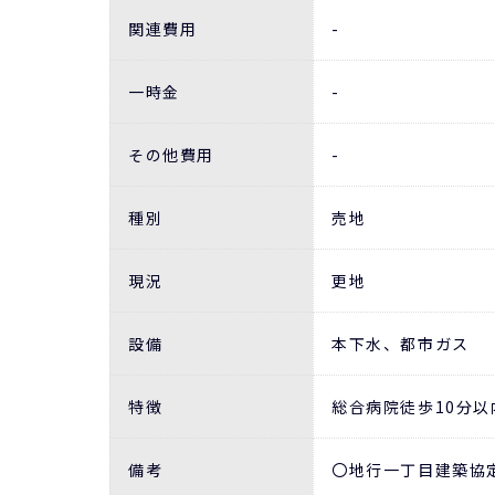
関連費用
-
一時金
-
その他費用
-
種別
売地
現況
更地
設備
本下水、都市ガス
特徴
総合病院徒歩10分
備考
〇地行一丁目建築協