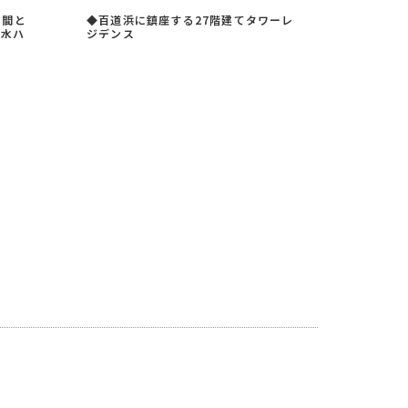
空間と
◆百道浜に鎮座する27階建てタワーレ
積水ハ
ジデンス
ート
◆30帖超のリビング♪
タワー