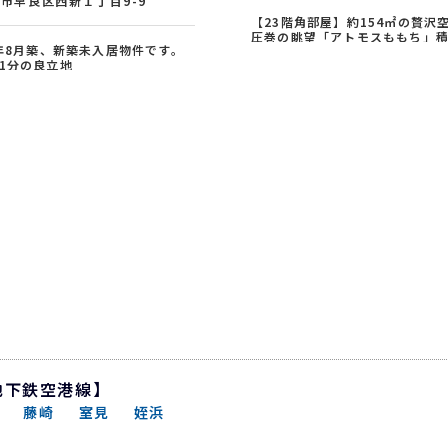
市早良区西新１丁目9-9
【23階角部屋】約154㎡の贅沢
圧巻の眺望「アトモスももち」
5年8月築、新築未入居物件です。
ウス旧分譲、宅配ボックスやオ
1分の良立地
ロックも完備した安心・快適な
ニー側に高い建物がなく通風、
ライフをお届けします。
り良好
地下鉄空港線】
藤崎
室見
姪浜