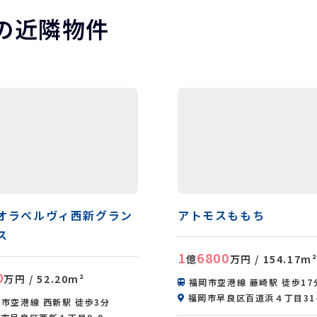
の近隣物件
オラベルヴィ西新グラン
アトモスももち
ス
1
6800
億
万円
/ 154.17m
0
万円
/ 52.20m²
福岡市空港線 藤崎駅 徒歩17
福岡市早良区百道浜４丁目31-
市空港線 西新駅 徒歩3分