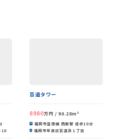
百道タワー
8980
²
万円
/ 90.28m²
分
福岡市空港線 西新駅 徒歩10分
10
福岡市早良区百道浜１丁目