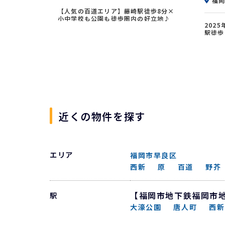
福岡
【人気の百道エリア】藤崎駅徒歩8分×
小中学校も公園も徒歩圏内の好立地♪
202
子育て世帯に選ばれ続ける、利便性と
駅徒歩
豊かな住環境が魅力のファミリー向け
バルコ
ロケーション！
日当た
近くの物件を探す
エリア
福岡市早良区
西新
原
百道
野芥
【福岡市地下鉄福岡市
駅
大濠公園
唐人町
西新