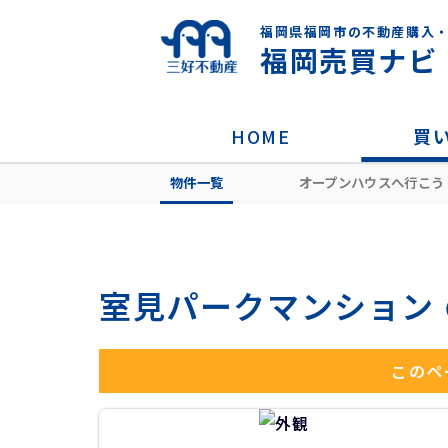
福岡県福岡市の不動産購入
福岡売買ナビ
HOME
買
物件一覧
オープンハウスへ行こう
HOME
住所から探す
福岡市早良区
室見パークマンション
このペ