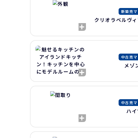
新築売マ
クリオラベルヴィ
中古売マ
メゾ
中古売マ
ハイ