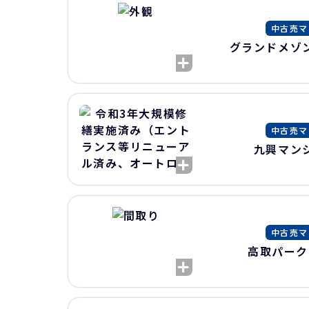
中古売マ
グランドメゾ
中古売マ
九興マン
中古売マ
高取パーク