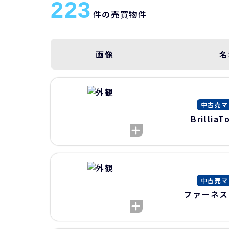
223
件の売買物件
画像
名
中古売マ
Brillia
中古売マ
ファーネス