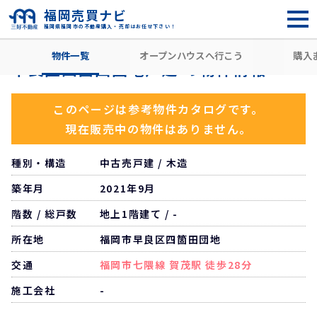
福岡売買ナビ
福岡県福岡市の不動産購入・売却はお任せ下さい！
HOME
住所から探す
福岡市早良区
四箇田団地
賀茂駅
物件一覧
オープンハウスへ行こう
購入
早良区四箇田団地戸建 の物件情報
このページは参考物件カタログです。
現在販売中の物件はありません。
種別・構造
中古売戸建 / 木造
築年月
2021年9月
階数 / 総戸数
地上1階建て / -
所在地
福岡市早良区四箇田団地
交通
福岡市七隈線 賀茂駅 徒歩28分
施工会社
-