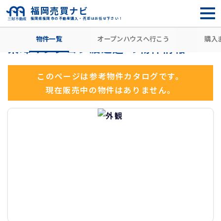
福岡売買ナビ
福岡県福岡市の不動産購入・売却はお任せ下さい！
HOME
住所から探す
福岡市中央区
春吉
渡辺通駅
物件一覧
オープンハウスへ行こう
購入
東峰マンシヨン渡辺通 の物件情報
このページは参考物件カタログです。
現在販売中の物件はありません。