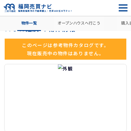
福岡売買ナビ
福岡県福岡市の不動産購入・売却はお任せ下さい！
HOME
住所から探す
福岡市西区
姪の浜
姪浜駅
Ｍ
物件一覧
オープンハウスへ行こう
購入
ＭＪＲ姪浜 の物件情報
このページは参考物件カタログです。
現在販売中の物件はありません。