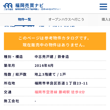
福岡売買ナビ
福岡県福岡市の不動産購入・売却はお任せ下さい！
HOME
住所から探す
福岡市早良区
百道
藤崎駅
百
物件一覧
オープンハウスへ行こう
購入
百道一丁目戸建 の物件情報
このページは参考物件カタログです。
現在販売中の物件はありません。
種別・構造
中古売戸建 / 鉄骨造
築年月
2016年6月
階数 / 総戸数
地上3階建て / 1戸
所在地
福岡市早良区百道１丁目23-11
交通
福岡市空港線 藤崎駅 徒歩8分
施工会社
-