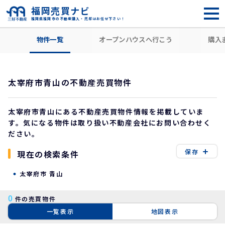
福岡売買ナビ
福岡県福岡市の不動産購入・売却はお任せ下さい！
HOME
住所から探す
太宰府市
青山
物件一覧
オープンハウスへ行こう
購入
太宰府市青山の不動産売買物件
太宰府市青山にある不動産売買物件情報を掲載していま
す。気になる物件は取り扱い不動産会社にお問い合わせく
ださい。
保存
現在の検索条件
太宰府市 青山
0
件の売買物件
一覧表示
地図表示