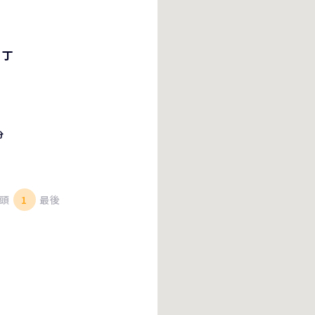
四丁
分
目
頭
1
最後