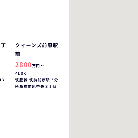
五丁
クィーンズ前原駅
前
2800
万円～
4LDK
13
筑肥線 筑前前原駅 5分
糸島市前原中央３丁目
目