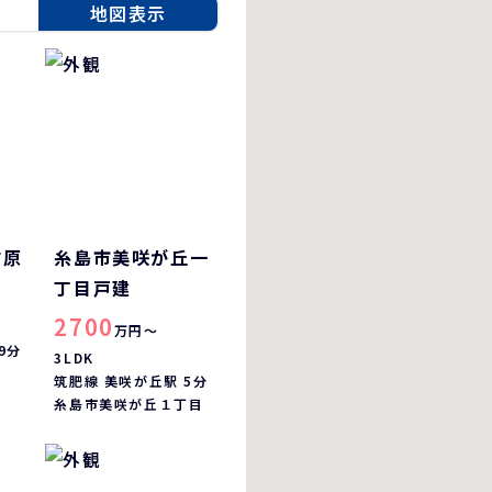
地図表示
前原
糸島市美咲が丘一
丁目戸建
2700
万円～
9分
3LDK
目
筑肥線 美咲が丘駅 5分
糸島市美咲が丘１丁目