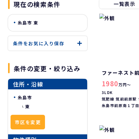
現在の検索条件
一覧表示
糸島市 東
条件をお気に入り
保存
条件の変更・絞り込み
ファーネスト
1980
住所・沿線
万円～
3LDK
糸島市
筑肥線 筑前前原駅 
糸島市前原南１丁
東
市区を変更