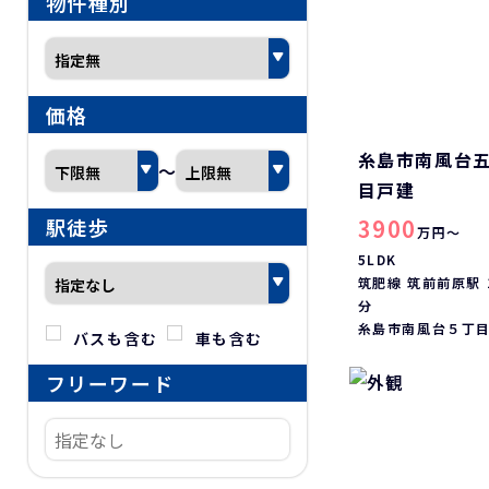
物件種別
価格
糸島市南風台
～
目戸建
3900
駅徒歩
万円～
5LDK
筑肥線 筑前前原駅 
分
糸島市南風台５丁
バスも含む
車も含む
フリーワード