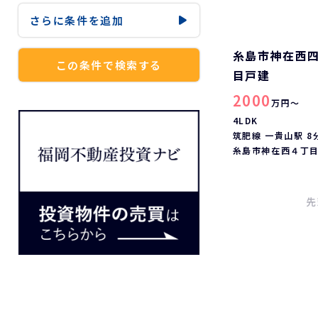
さらに
条件を追加
糸島市神在西
この条件で検索する
目戸建
2000
万円～
4LDK
筑肥線 一貴山駅 8
糸島市神在西４丁
先