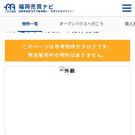
福岡売買ナビ
福岡県福岡市の不動産購入・売却はお任せ下さい！
HOME
住所から探す
福岡市中央区
那の津
天神駅
物件一覧
オープンハウスへ行こう
購入
エクセレンス天神 の物件情報
このページは参考物件カタログです。
現在販売中の物件はありません。