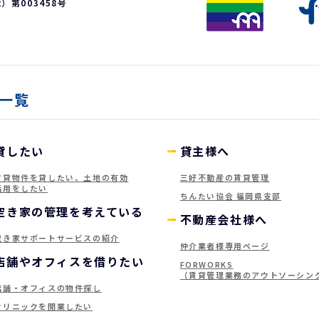
第003458号
一覧
貸したい
貸主様へ
賃貸物件を貸したい、土地の有効
三好不動産の賃貸管理
活用をしたい
ちんたい協会 福岡県支部
空き家の管理を考えている
不動産会社様へ
空き家サポートサービスの紹介
仲介業者様専用ページ
店舗やオフィスを借りたい
FORWORKS
（賃貸管理業務のアウトソーシン
店舗・オフィスの物件探し
クリニックを開業したい