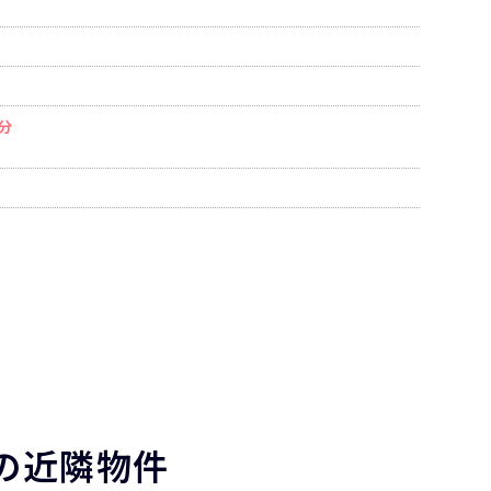
分
の近隣物件