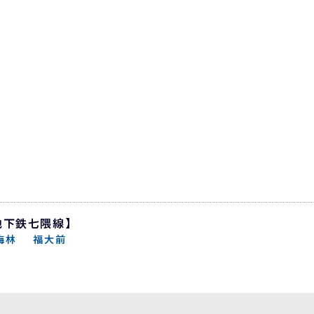
地下鉄七隈線】
梅林
福大前