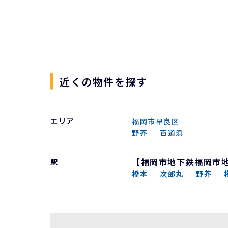
園が近くにあり、お子様も嬉しい環境
です☆
近くの物件を探す
エリア
福岡市早良区
野芥
百道浜
【福岡市地下鉄福岡市
駅
橋本
次郎丸
野芥