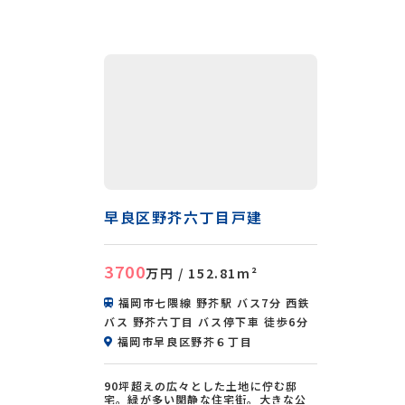
早良区野芥六丁目戸建
3700
万円
/ 152.81m²
福岡市七隈線 野芥駅 バス7分 西鉄
バス 野芥六丁目 バス停下車 徒歩6分
福岡市早良区野芥６丁目
90坪超えの広々とした土地に佇む邸
宅。緑が多い閑静な住宅街。大きな公