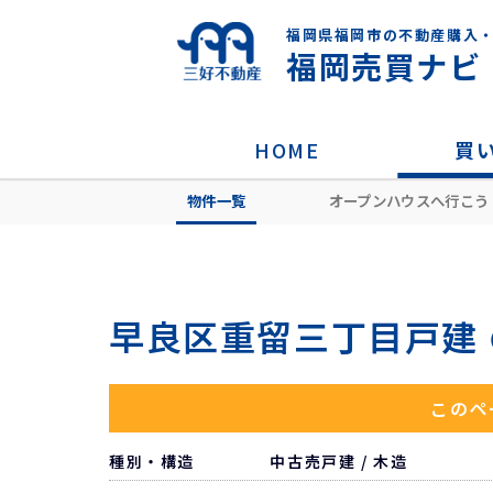
福岡県福岡市の不動産購入
福岡売買ナビ
HOME
買
物件一覧
オープンハウスへ行こう
HOME
住所から探す
福岡市早良区
早良区重留三丁目戸建
このペ
種別・構造
中古売戸建 / 木造