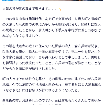
太鼓の音が体の真まで響きます。。。
このお祭り由来は元禄時代、ある町で火事が起こり唐人町と須崎町
の火消したちの間で火事場の争いから喧嘩が始まり、須崎町に数人
の死者が出たことから、唐人町から下手人を奉行所に差し出さなけ
ればならなくなりました。
この話を成道寺の近くに住んでいた肥後の浪人、森八兵衛が聞き、
以前大病を患い、隣人に手厚い看護を受けて九死に一生を得たこと
を非常に感謝しており、自ら身代わりとして申し出ました。両町と
も切羽詰まった状況だったことと、八兵衛の意志が強かったことな
どから八兵衛に刑が執行されました。
町の人々はその犠牲心を尊び、その供養のために建てたのが八兵衛
地蔵。今では消防の守り地蔵と崇められ、毎年８月23日の施餓鬼会
（せがきえ）にはお祭りが行われるようになったと。
商店街の方とお話をしたのですが、昔は露店もたくさん出て賑やか