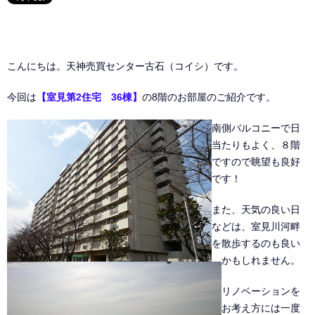
こんにちは。天神売買センター古石（コイシ）です。
今回は
【室見第2住宅 36棟】
の8階のお部屋のご紹介です。
南側バルコニーで日
当たりもよく、８階
ですので眺望も良好
です！
また、天気の良い日
などは、室見川河畔
を散歩するのも良い
かもしれません。
リノベーションを
お考え方には一度