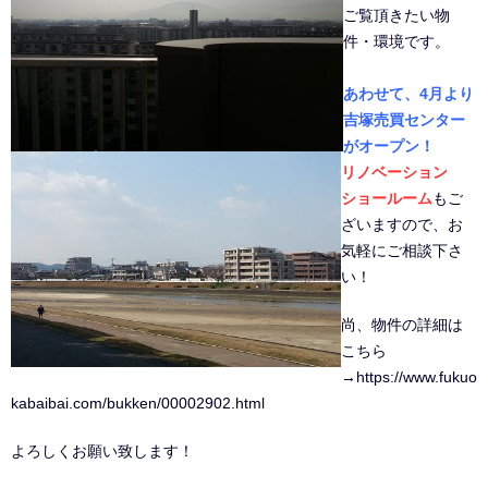
ご覧頂きたい物
件・環境です。
あわせて、4月より
吉塚売買センター
がオープン！
リノベーション
ショールーム
もご
ざいますので、お
気軽にご相談下さ
い！
尚、物件の詳細は
こちら
→
https://www.fukuo
kabaibai.com/bukken/00002902.html
よろしくお願い致します！