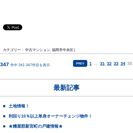
カテゴリー：
中古マンション
,
福岡市中央区
|
1
…
31
32
33
34
35
347
PREV
件中 341-347件目を表示
最新記事
土地情報！
利回り10％以上単身オーナーチェンジ物件！
★糟屋郡新宮町の戸建情報★