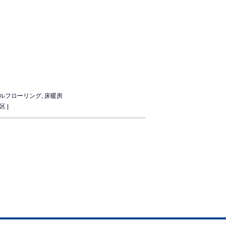
ルフローリング
,
床暖房
区
|