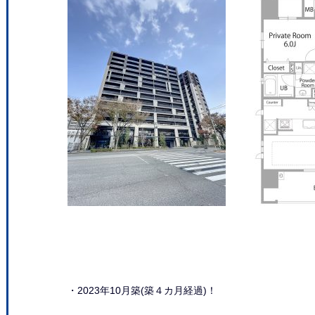
・2023年10月築(築４カ月経過)！