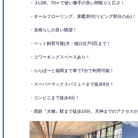
・３LDK、70㎡で使い勝手の良い間取りと広さ！
・オールフローリング、床暖房付(リビング部分のみ)！
・見晴らしの良い眺望！
・ペット飼育可能(犬・猫)1住戸2匹まで！
・コワーキングスペースあり！
・ららぽーと福岡まで車で7分で利用可能！
・スーパーマックスバリューまで徒歩8分！
・コンビニまで徒歩4分！
・西鉄『大橋』駅まで徒歩10分。天神までのアクセス