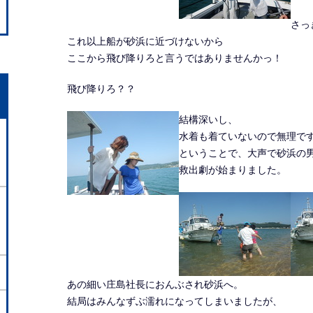
さっ
これ以上船が砂浜に近づけないから
ここから飛び降りろと言うではありませんかっ！
飛び降りろ？？
結構深いし、
水着も着ていないので無理で
ということで、大声で砂浜の
救出劇が始まりました。
あの細い庄島社長におんぶされ砂浜へ。
結局はみんなずぶ濡れになってしまいましたが、