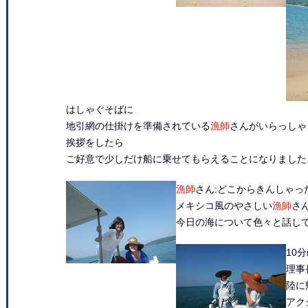
はしゃぐそばに
地引網の仕掛けを準備されている
漁師
さんがいらっしゃ
挨拶をしたら
ご好意で少しだけ船に乗せてもらえることになりました
漁師
さん:どこからきんしゃっ
メキシコ風のやさしい
漁師
さ
今日の海について色々と話し
10
理事
陸に
アク