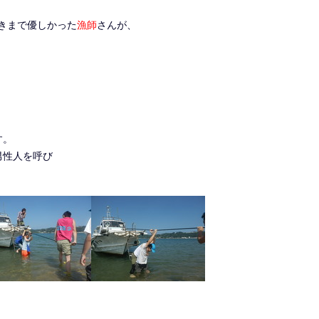
きまで優しかった
漁師
さんが、
す。
男性人を呼び