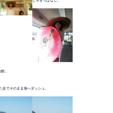
しゃぎっぱなし。
旅館」
た足でそのまま海へダッシュ。