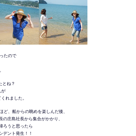
ったので
。
たとね？
んが
てくれました。
分ほど、船からの眺めを楽しんだ後、
長の庄島社長から集合がかかり、
帰ろうと思ったら
シデント発生！！