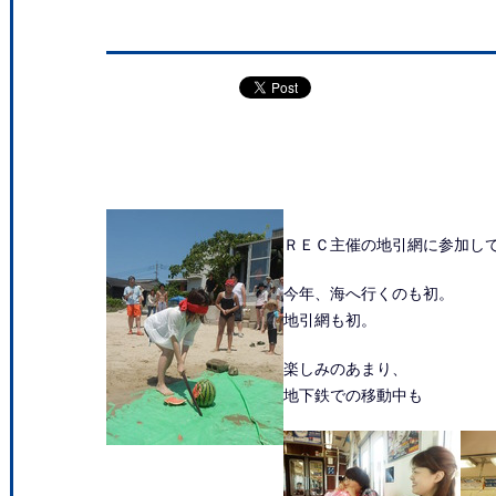
ＲＥＣ
主催の地引網に参加し
今年、海へ行くのも初。
地引網も初。
楽しみのあまり、
地下鉄での移動中も