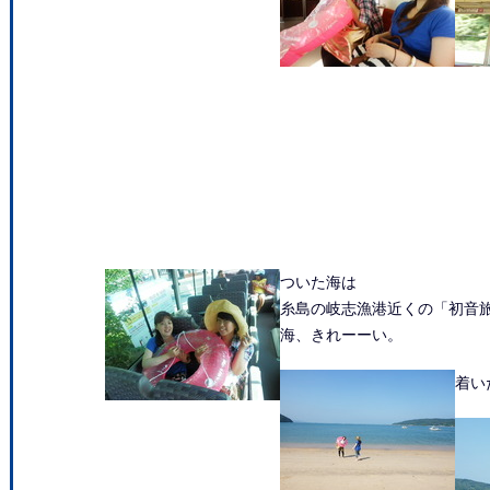
ついた海は
糸島の岐志漁港近くの「初音
海、きれーーい。
着い