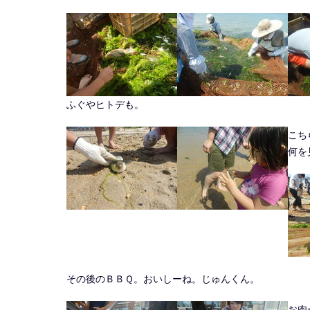
ふぐやヒトデも。
こち
何を
その後のＢＢＱ。おいしーね。じゅんくん。
お肉